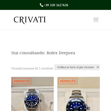
+39 320 3427626
Stai consultando: Rolex Deepsea
Ordina
Visualizzazione di 2 risultati
in
VENDUTO
VENDUTO
base
al
più
recente