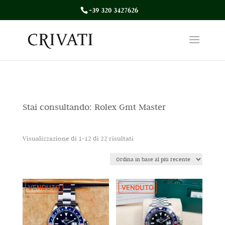
+39 320 3427626
Stai consultando: Rolex Gmt Master
Ordina
Visualizzazione di 1-12 di 22 risultati
in
base
al
VENDUTO
VENDUTO
più
recente