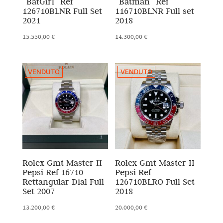
“BatGirl” Ref
“Batman” Ref
126710BLNR Full Set
116710BLNR Full set
2021
2018
15.550,00
€
14.300,00
€
VENDUTO
VENDUTO
Rolex Gmt Master II
Rolex Gmt Master II
Pepsi Ref 16710
Pepsi Ref
Rettangular Dial Full
126710BLRO Full Set
Set 2007
2018
13.200,00
€
20.000,00
€