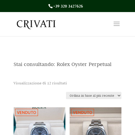
+39 320 3427626
Stai consultando: Rolex Oyster Perpetual
Ordina
Visualizzazione di 12 risultati
in
base
al
VENDUTO
VENDUTO
più
recente