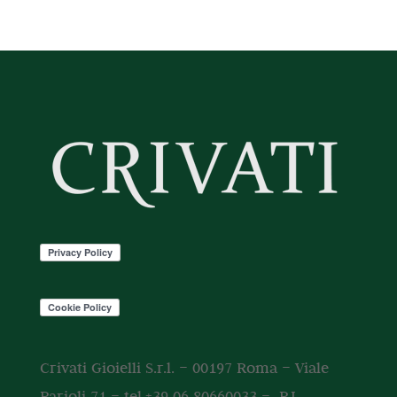
Crivati Gioielli S.r.l. – 00197 Roma – Viale
Parioli 71 – tel.+39 06 80660033 – P.I.