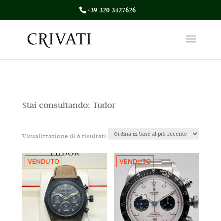
+39 320 3427626
Stai consultando: Tudor
Ordina
Visualizzazione di 6 risultati
in
VENDUTO
VENDUTO
base
al
più
recente