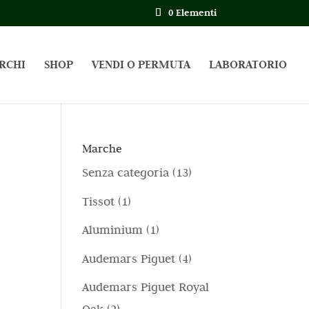
0 Elementi
RCHI
SHOP
VENDI O PERMUTA
LABORATORIO
Marche
1
Senza categoria
13
3
1
Tissot
1
p
p
1
Aluminium
1
r
r
p
4
Audemars Piguet
4
o
o
r
p
d
Audemars Piguet Royal
d
o
r
o
2