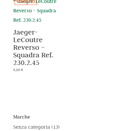
VENDUTO
Jaeger-
LeCoutre
Reverso –
Squadra Ref.
230.2.45
0,00
€
Marche
1
Senza categoria
13