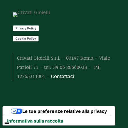
o
t
t
o
t
i
Crivati Gioielli S.r.l. – 00197 Roma – Viale
Parioli 71 – tel.+39 06 80660033 – P.I.
12765311001 –
Contattaci
Le tue preferenze relative alla privacy
Informativa sulla raccolta