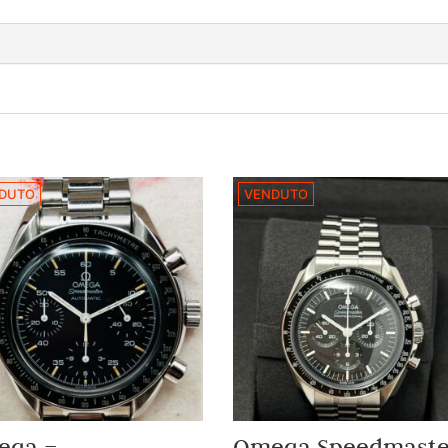
DUTO
VENDUTO
ega –
Omega Speedmaste