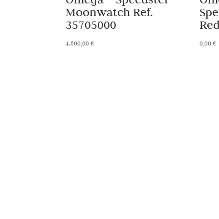
Moonwatch Ref.
Spe
35705000
Red
4.600,00
€
0,00
€