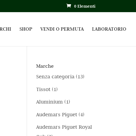
0 Elementi
RCHI
SHOP
VENDI O PERMUTA
LABORATORIO
Marche
1
Senza categoria
13
3
1
Tissot
1
p
p
1
Aluminium
1
r
r
p
4
Audemars Piguet
4
o
o
r
p
d
Audemars Piguet Royal
d
o
r
o