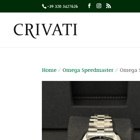
+39 320 3427626
Home
/
Omega Speedmaster
/ Omega 