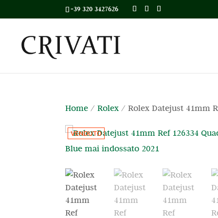
+39 320 3427626
Home
/
Rolex
/ Rolex Datejust 41mm R
VENDUTO