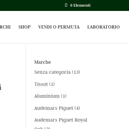
0 Elementi
RCHI
SHOP
VENDI O PERMUTA
LABORATORIO
Marche
1
Senza categoria
13
3
1
Tissot
1
i
p
p
1
Aluminium
1
r
r
p
4
Audemars Piguet
4
o
o
r
p
d
Audemars Piguet Royal
d
o
r
o
2