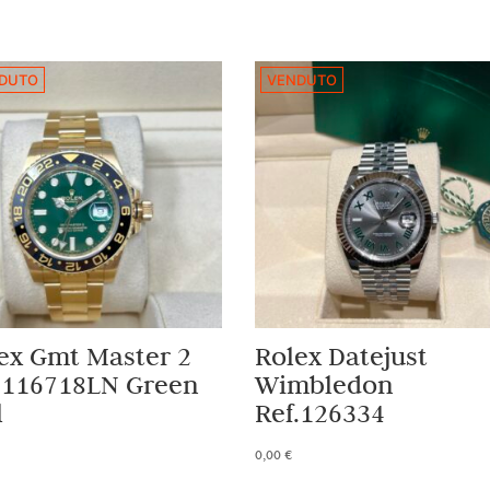
DUTO
VENDUTO
ex Gmt Master 2
Rolex Datejust
.116718LN Green
Wimbledon
l
Ref.126334
0,00
€