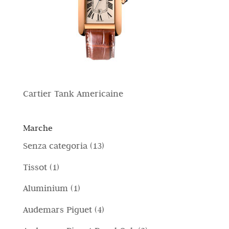
Cartier Tank Americaine
Marche
1
Senza categoria
13
3
1
Tissot
1
p
p
1
Aluminium
1
r
r
p
4
Audemars Piguet
4
o
o
r
p
d